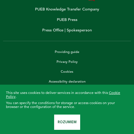
PUEB Knowledge Transfer Company
PUEB Press
Press Office | Spokesperson
Providing guide
Privacy Policy
Cookies
Accessibility declaration
This site uses cookies to deliver services in accordance with this
Cookie
Policy
.
You can specify the conditions for storage or access cookies on your
36 460
browser or the configuration of the service.
Teaching for
days
©2022 PUEB. All rights reserved.
ROZUMIEM
Project & implementation
Crafton