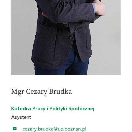
Mgr Cezary Brudka
Katedra Pracy i Polityki Społecznej
Asystent
cezary.brudka@ue.poznan.pl