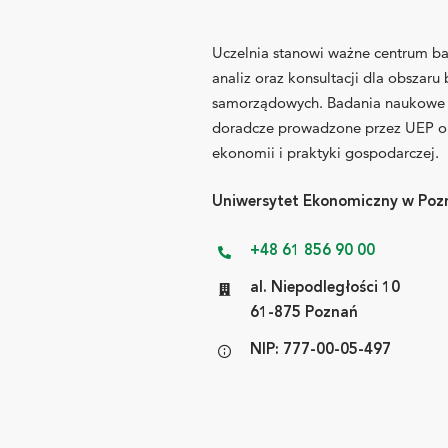
Uczelnia stanowi ważne centrum ba
analiz oraz konsultacji dla obszaru
samorządowych. Badania naukowe o
doradcze prowadzone przez UEP ob
ekonomii i praktyki gospodarczej.
Uniwersytet Ekonomiczny w Poz
+48 61 856 90 00
al. Niepodległości 10
61-875 Poznań
NIP: 777-00-05-497