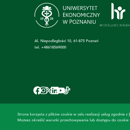
Al. Niepodległości 10, 61-875 Poznań
tel.
+48618569000
Strona korzysta z plików cookie w celu realizacji usług zgodnie z
Możesz określić warunki przechowywania lub dostępu do cookie w 
©2022 UEP. Wszelkie prawa zastrzeżone.