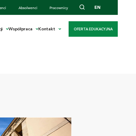
EN
anci
Absolwenci
Pracownicy
ji
Współpraca
Kontakt
OFERTA EDUKACYJNA