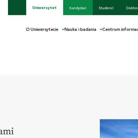
Kandydaci
Studenci
Doktor
Uniwersytet
O Uniwersytecie
Nauka i badania
Centrum informac
nami