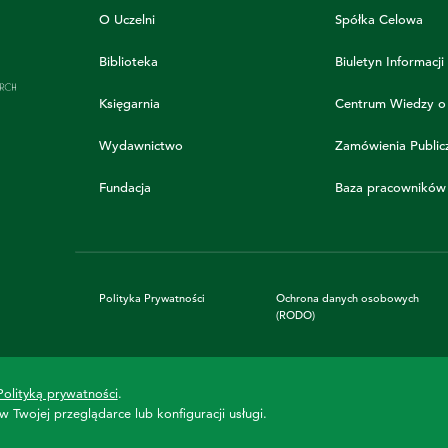
O Uczelni
Spółka Celowa
Biblioteka
Biuletyn Informacji
Księgarnia
Centrum Wiedzy o
Wydawnictwo
Zamówienia Public
Fundacja
Baza pracowników
Polityka Prywatności
Ochrona danych osobowych
(RODO)
Polityką prywatności
.
36 460
Twojej przeglądarce lub konfiguracji usługi.
Uczymy już od
dni