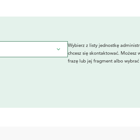
Przeszukiwanie bazy...
Wybierz z listy jednostkę administ
chcesz się skontaktować.
Możesz w
frazę lub jej fragment albo wybrać z