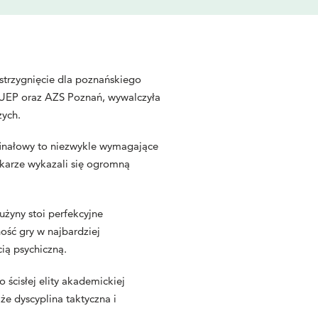
zstrzygnięcie dla poznańskiego
 UEP oraz AZS Poznań, wywalczyła
zych.
j finałowy to niezwykle wymagające
tkarze wykazali się ogromną
użyny stoi perfekcyjne
ość gry w najbardziej
ią psychiczną.
 ścisłej elity akademickiej
e dyscyplina taktyczna i