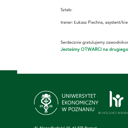
Sztab:
trener: Łukasz Piechna, asystent/ki
Serdecznie gratulujemy zawodnikom
Jesteśmy
OTWARCI
na drugiego 
Al. Niepodległości 10, 61-875 Poznań