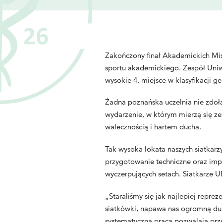
Zakończony finał Akademickich Mist
sportu akademickiego. Zespół Uni
wysokie 4. miejsce w klasyfikacji 
Żadna poznańska uczelnia nie zdoła
wydarzenie, w którym mierzą się z
walecznością i hartem ducha.
Tak wysoka lokata naszych siatkarzy
przygotowanie techniczne oraz imp
wyczerpujących setach. Siatkarze U
„Staraliśmy się jak najlepiej repre
siatkówki, napawa nas ogromną dum
systematyczna praca pozwalają prz