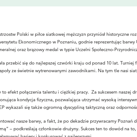
rzostw Polski w piłce siatkowej mężczyzn przyniósł historyczne ro
wersytetu Ekonomicznego w Poznaniu, godnie reprezentując barwy
generalnej oraz brązowy medal w typie Uczelni Społeczno-Przyrodnic
ła przebić się do najlepszej czwórki kraju od ponad 10 lat. Turnie
espoły ze świetnie wytrenowanymi zawodnikami. Na tym tle nasi sia
 to efekt połączenia talentu i ciężkiej pracy. Za sukcesem naszej dr
onująca kondycja fizyczna, pozwalająca utrzymać wysoką intensywn
EP wykazali się także ogromną dyscypliną taktyczną oraz odpornośc
zentować nasze barwy, a fakt, że po dekadzie przywracamy Poznań do
ą” – podkreślają członkowie drużyny. Sukces ten to dowód na to, ż
ełamywać bariery i konkurować z najlepszymi.