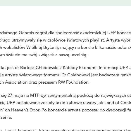
ndarnego Genesis zagrał dla społeczność akademickiej UEP koncert z
długo utrzymywały się w czołówce światowych playlist. Artysta wyb
h wokalistów Wielkiej Brytanii, mający na koncie kilkanaście autor
łym świecie ma swój związek z naszą uczelnią.
t jest dr Bartosz Chlebowski z Katedry Ekonomii Informacji UEP. J
e artystę światowego formatu. Dr Chlebowski jest badaczem rynk
arch Association oraz prezesem RW Foundation.
a się 27 maja na MTP był sentymentalną podróżą do największych u
cią UEP odśpiewane zostały takie kultowe utwory jak Land of Confus
n’ on Heaven’s Door. Po koncercie artysta pozostał do dyspozycji f
rzenia.
 „Local Jammers”, które porwało publiczność energetycznymi klasyk