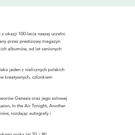
 okazji 100-lecia naszej uczelni.
rany przez prestiżowy magazyn
skich albumów, od lat cenionych
ako jeden z nielicznych polskich
ów kreatywnych, członkiem
tworów Genesis oraz jego solowej
ion, In the Air Tonight, Another
anów, rozdając autografy i
ami rocka lat 70. i 80.