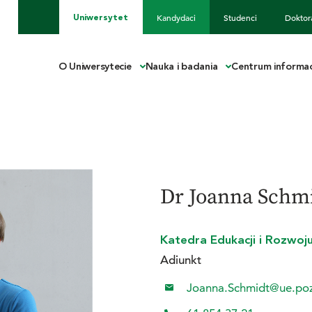
Kandydaci
Studenci
Doktor
Uniwersytet
O Uniwersytecie
Nauka i badania
Centrum informac
Dr Joanna Schm
Katedra Edukacji i Rozwoj
Adiunkt
Joanna.Schmidt@ue.poz