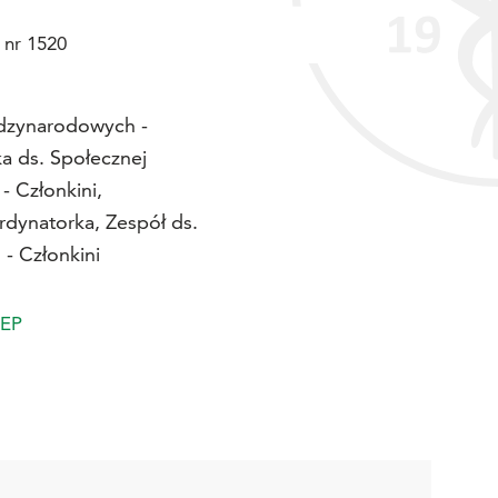
 nr 1520
ędzynarodowych -
ka ds. Społecznej
- Członkini,
dynatorka, Zespół ds.
- Członkini
UEP