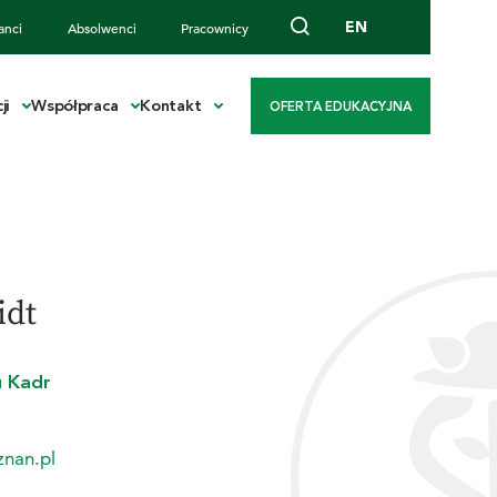
EN
anci
Absolwenci
Pracownicy
ji
Współpraca
Kontakt
OFERTA EDUKACYJNA
idt
u Kadr
nan.pl