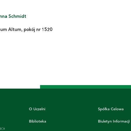
anna Schmidt
ium Altum, pokój nr 1520
O Uczelni
Spółka Celowa
Biblioteka
Biuletyn Informacji