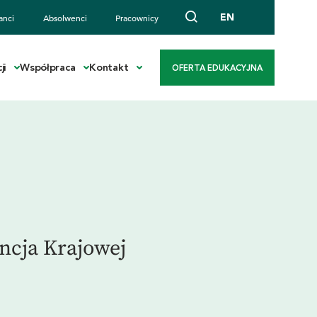
EN
anci
Absolwenci
Pracownicy
ji
Współpraca
Kontakt
OFERTA EDUKACYJNA
ncja Krajowej