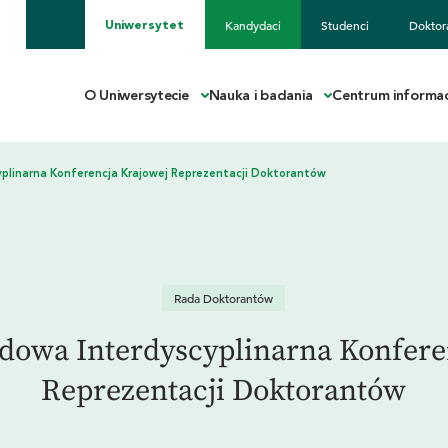
Kandydaci
Studenci
Doktor
Uniwersytet
O Uniwersytecie
Nauka i badania
Centrum informac
Rada Doktorantów
dowa Interdyscyplinarna Konfere
Reprezentacji Doktorantów