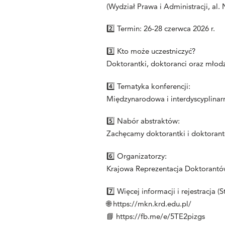
(Wydział Prawa i Administracji,
al.
2️⃣ Termin: 26-28 czerwca 2026 r.
3️⃣ Kto może uczestniczyć?
Doktorantki, doktoranci oraz młodz
4️⃣ Tematyka konferencji:
Międzynarodowa i interdyscyplina
5️⃣ Nabór abstraktów:
Zachęcamy doktorantki i doktorantó
6️⃣ Organizatorzy:
Krajowa Reprezentacja Doktorantó
7️⃣ Więcej informacji i rejestracja (
S
🌐
https://mkn.krd.edu.pl/
📘
https://fb.me/e/5TE2pizgs