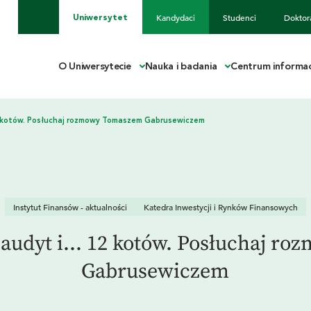
Kandydaci
Studenci
Doktor
Uniwersytet
O Uniwersytecie
Nauka i badania
Centrum informac
Instytut Finansów - aktualności
Katedra Inwestycji i Rynków Finansowych
audyt i... 12 kotów. Posłuchaj r
Gabrusewiczem