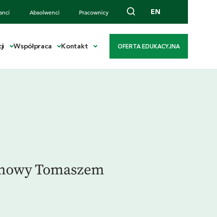
EN
anci
Absolwenci
Pracownicy
ji
Współpraca
Kontakt
OFERTA EDUKACYJNA
ozmowy Tomaszem