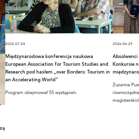
2026-07-04
2026-06-29
Międzynarodowa konferencja naukowa
Absolwenci
European Association for Tourism Studies and
Konkursie n
Research pod hasłem „over Borders: Tourism in
międzynaro
an Accelerating World”
Zuzanna Puw
Program obejmował 55 wystąpień.
równorzędne 
magisterskic
szą