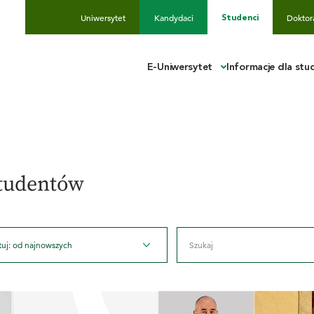
Uniwersytet
Kandydaci
Doktor
Studenci
E-Uniwersytet
Informacje dla st
studentów
tuj: od najnowszych