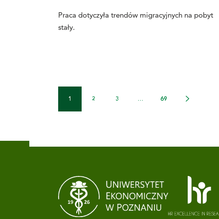
Praca dotyczyła trendów migracyjnych na pobyt
stały.
1
2
3
…
69