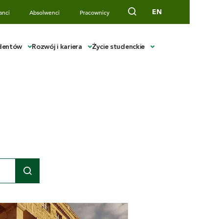
EN
anci
Absolwenci
Pracownicy
udentów
Rozwój i kariera
Życie studenckie