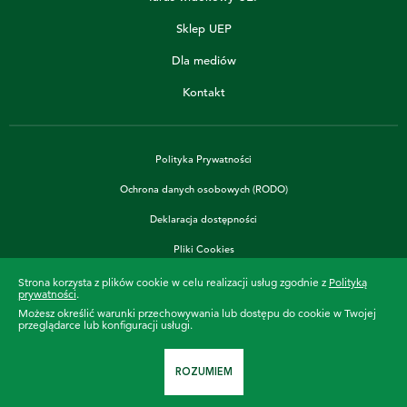
Sklep UEP
Dla mediów
Kontakt
Polityka Prywatności
Ochrona danych osobowych (RODO)
Deklaracja dostępności
Pliki Cookies
Strona korzysta z plików cookie w celu realizacji usług zgodnie z
Polityką
prywatności
.
Możesz określić warunki przechowywania lub dostępu do cookie w Twojej
36 463
przeglądarce lub konfiguracji usługi.
Uczymy już od
dni
©2022 UEP. Wszelkie prawa zastrzeżone.
ROZUMIEM
Projekt i realizacja:
Crafton