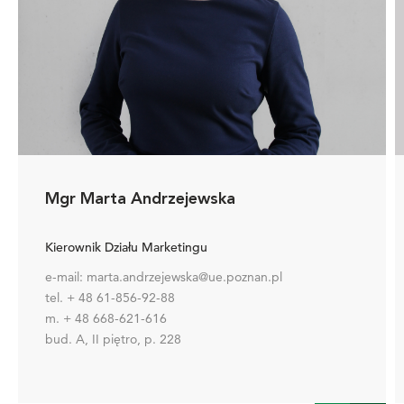
Mgr Marta Andrzejewska
Kierownik Działu Marketingu
e-mail: marta.andrzejewska@ue.poznan.pl
tel. + 48 61-856-92-88
m. + 48 668-621-616
bud. A, II piętro, p. 228