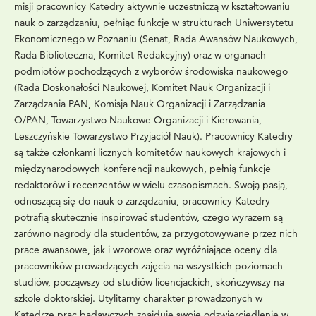
misji pracownicy Katedry aktywnie uczestniczą w kształtowaniu
nauk o zarządzaniu, pełniąc funkcje w strukturach Uniwersytetu
Ekonomicznego w Poznaniu (Senat, Rada Awansów Naukowych,
Rada Biblioteczna, Komitet Redakcyjny) oraz w organach
podmiotów pochodzących z wyborów środowiska naukowego
(Rada Doskonałości Naukowej, Komitet Nauk Organizacji i
Zarządzania PAN, Komisja Nauk Organizacji i Zarządzania
O/PAN, Towarzystwo Naukowe Organizacji i Kierowania,
Leszczyńskie Towarzystwo Przyjaciół Nauk). Pracownicy Katedry
są także członkami licznych komitetów naukowych krajowych i
międzynarodowych konferencji naukowych, pełnią funkcje
redaktorów i recenzentów w wielu czasopismach. Swoją pasją,
odnoszącą się do nauk o zarządzaniu, pracownicy Katedry
potrafią skutecznie inspirować studentów, czego wyrazem są
zarówno nagrody dla studentów, za przygotowywane przez nich
prace awansowe, jak i wzorowe oraz wyróżniające oceny dla
pracowników prowadzących zajęcia na wszystkich poziomach
studiów, począwszy od studiów licencjackich, skończywszy na
szkole doktorskiej. Utylitarny charakter prowadzonych w
Katedrze prac badawczych znajduje swoje odzwierciedlenie w