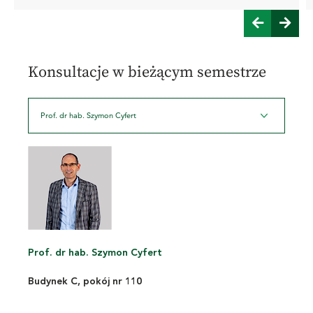
Konsultacje w bieżącym semestrze
Prof. dr hab. Szymon Cyfert
Prof. dr hab. Szymon Cyfert
Budynek C, pokój nr 110
sie
sie
sie
sie
sie