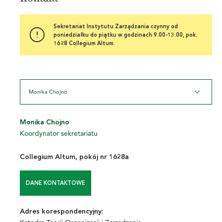
Sekretariat Instytutu Zarządzania czynny od
poniedziałku do piątku w godzinach 9.00-13.00, pok.
1628 Collegium Altum.
Monika Chojno
Monika Chojno
Koordynator sekretariatu
Collegium Altum, pokój nr 1628a
DANE KONTAKTOWE
Adres korespondencyjny: