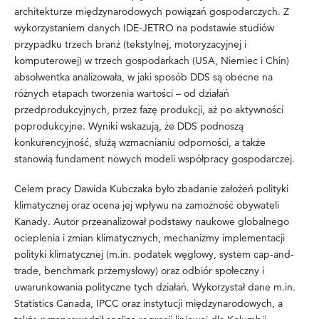
architekturze międzynarodowych powiązań gospodarczych. Z
wykorzystaniem danych IDE-JETRO na podstawie studiów
przypadku trzech branż (tekstylnej, motoryzacyjnej i
komputerowej) w trzech gospodarkach (USA, Niemiec i Chin)
absolwentka analizowała, w jaki sposób DDS są obecne na
różnych etapach tworzenia wartości – od działań
przedprodukcyjnych, przez fazę produkcji, aż po aktywności
poprodukcyjne. Wyniki wskazują, że DDS podnoszą
konkurencyjność, służą wzmacnianiu odporności, a także
stanowią fundament nowych modeli współpracy gospodarczej.
Celem pracy Dawida Kubczaka było zbadanie założeń polityki
klimatycznej oraz ocena jej wpływu na zamożność obywateli
Kanady. Autor przeanalizował podstawy naukowe globalnego
ocieplenia i zmian klimatycznych, mechanizmy implementacji
polityki klimatycznej (m.in. podatek węglowy, system cap-and-
trade, benchmark przemysłowy) oraz odbiór społeczny i
uwarunkowania polityczne tych działań. Wykorzystał dane m.in.
Statistics Canada, IPCC oraz instytucji międzynarodowych, a