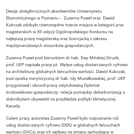
Dwoje ubiegłorocznych absolwentów Uniwersytetu
Ekonomicznego w Poznaniu – Zuzanna Puweł oraz Dawid
Kubczak zdobyło równorzędne trzecie miejsca w kategorii prac
magisterskich w XII edycji Ogólnopolskiego Konkursu na
najlepszą pracę magisterską oraz licencjacką z zakresu
międzynarodowych stosunków gospodarczych.
Zuzanna Puweł pod kierunkiem dr hab. Ewy Mińskiej-Struzik,
prof. UEP napisała pracę pt. Wpływ usług dostarczanych cyfrowo
na architekturę globalnych łańcuchów wartości. Dawid Kubczak,
pod opieką merytoryczną dr hab. Idy Musiałkowskiej, prof. UEP
przygotował i obronił pracę zatytułowaną Dylemat
środowiskowo-gospodarczy: relacja pomiędzy dekarbonizacją a
dobrobytem obywateli na przykładzie polityki klimatycznej
Kanady.
Celem pracy autorstwa Zuzanny Puweł było rozpoznanie roli
usług dostarczanych cyfrowo (DDS) w globalnych łańcuchach
wartości (GVCs) oraz ich wpływu na zmiany zachodzące w