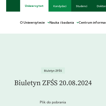
Kandydaci
Studenci
Doktor
Uniwersytet
O Uniwersytecie
Nauka i badania
Centrum informac
Biuletyn ZFŚS
Biuletyn ZFŚS 20.08.2024
Plik do pobrania