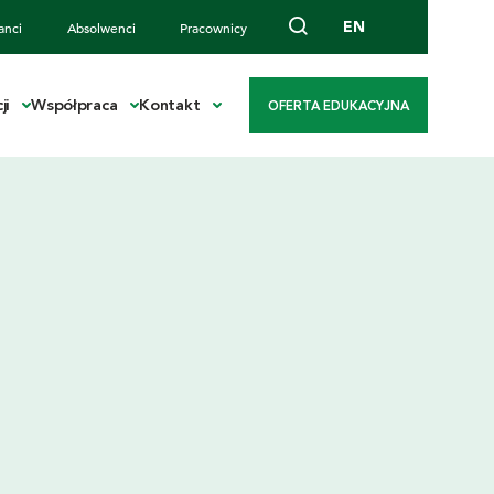
EN
anci
Absolwenci
Pracownicy
ji
Współpraca
Kontakt
OFERTA EDUKACYJNA