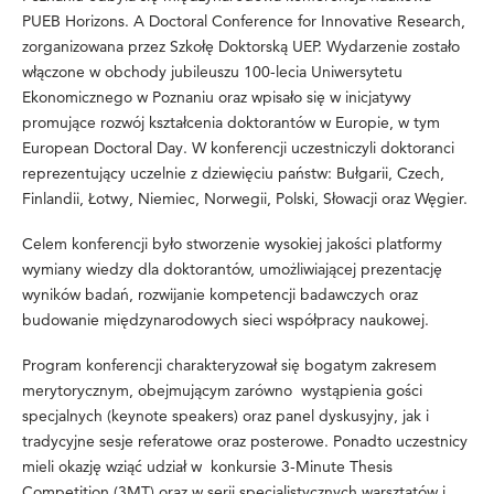
PUEB Horizons. A Doctoral Conference for Innovative Research,
zorganizowana przez Szkołę Doktorską UEP. Wydarzenie zostało
włączone w obchody jubileuszu 100-lecia Uniwersytetu
Ekonomicznego w Poznaniu oraz wpisało się w inicjatywy
promujące rozwój kształcenia doktorantów w Europie, w tym
European Doctoral Day. W konferencji uczestniczyli doktoranci
reprezentujący uczelnie z dziewięciu państw: Bułgarii, Czech,
Finlandii, Łotwy, Niemiec, Norwegii, Polski, Słowacji oraz Węgier.
Celem konferencji było stworzenie wysokiej jakości platformy
wymiany wiedzy dla doktorantów, umożliwiającej prezentację
wyników badań, rozwijanie kompetencji badawczych oraz
budowanie międzynarodowych sieci współpracy naukowej.
Program konferencji charakteryzował się bogatym zakresem
merytorycznym, obejmującym zarówno wystąpienia gości
specjalnych (keynote speakers) oraz panel dyskusyjny, jak i
tradycyjne sesje referatowe oraz posterowe. Ponadto uczestnicy
mieli okazję wziąć udział w konkursie 3-Minute Thesis
Competition (3MT) oraz w serii specjalistycznych warsztatów i