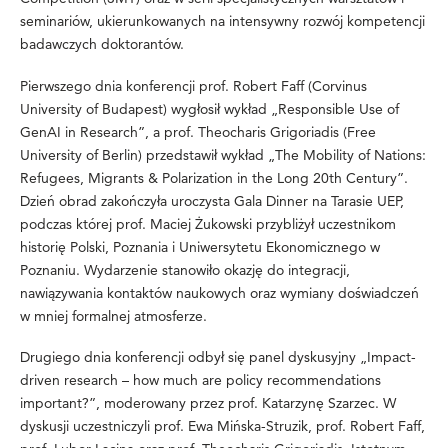
seminariów, ukierunkowanych na intensywny rozwój kompetencji
badawczych doktorantów.
Pierwszego dnia konferencji prof. Robert Faff (Corvinus
University of Budapest) wygłosił wykład „Responsible Use of
GenAI in Research”, a prof. Theocharis Grigoriadis (Free
University of Berlin) przedstawił wykład „The Mobility of Nations:
Refugees, Migrants & Polarization in the Long 20th Century”.
Dzień obrad zakończyła uroczysta Gala Dinner na Tarasie UEP,
podczas której prof. Maciej Żukowski przybliżył uczestnikom
historię Polski, Poznania i Uniwersytetu Ekonomicznego w
Poznaniu. Wydarzenie stanowiło okazję do integracji,
nawiązywania kontaktów naukowych oraz wymiany doświadczeń
w mniej formalnej atmosferze.
Drugiego dnia konferencji odbył się panel dyskusyjny „Impact-
driven research – how much are policy recommendations
important?”, moderowany przez prof. Katarzynę Szarzec. W
dyskusji uczestniczyli prof. Ewa Mińska-Struzik, prof. Robert Faff,