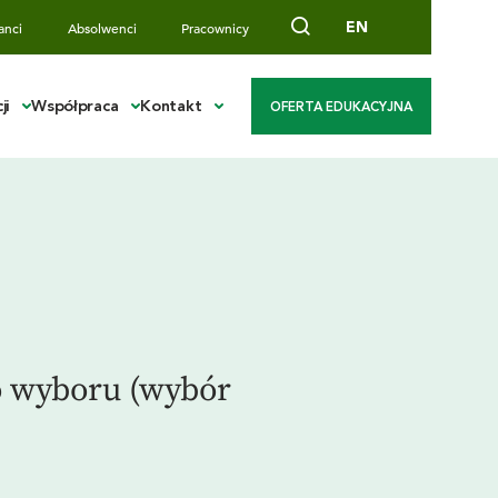
EN
anci
Absolwenci
Pracownicy
ji
Współpraca
Kontakt
OFERTA EDUKACYJNA
do wyboru (wybór