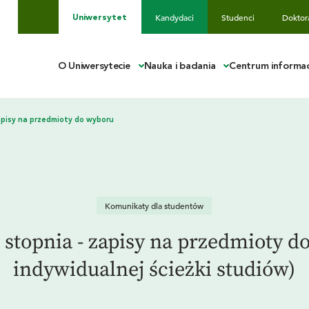
Kandydaci
Studenci
Doktor
Uniwersytet
O Uniwersytecie
Nauka i badania
Centrum informac
Komunikaty dla studentów
 stopnia - zapisy na przedmioty 
indywidualnej ścieżki studiów)