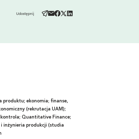
Udostępnij
;
ja produktu; ekonomia
finanse,
konomiczny (rekrutacja UAM);
 kontrola;
Quantitative Finance;
i inżynieria produkcji (studia
m