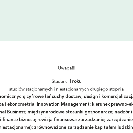
Uwaga!!!
Studenci
I roku
studiów stacjonarnych i niestacjonarnych drugiego stopnia
nomicznych;
cyfrowe łańcuchy dostaw;
design i komercjalizac
ka i ekonometria; Innovation Management; kierunek prawno-e
;
nal Business;
międzynarodowe stosunki gospodarcze
nadzór i
 finanse biznesu;
rewizja finansowa;
zarządzanie
; zarządzanie 
niestacjonarne); zrównoważone zarządzanie kapitałem ludzki