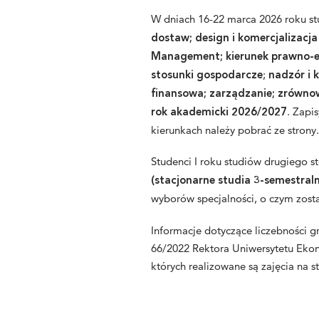
W dniach 16-22 marca 2026 roku s
dostaw;
design i komercjalizacj
Management; kierunek prawno-e
;
stosunki gospodarcze
nadzór i 
finansowa;
zarządzanie
; zrówno
. Zapi
rok akademicki 202
6
/202
7
kierunkach należy pobrać ze strony
Studenci I roku studiów drugiego s
(stacjonarne studia 3-semestral
wyborów specjalności, o czym zos
Informacje dotyczące liczebności
66/2022
Rektora Uniwersytetu Ekon
których realizowane są zajęcia na s