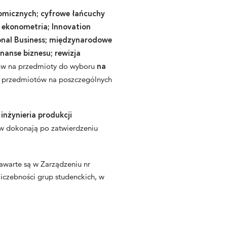
omicznych;
cyfrowe łańcuchy
 ekonometria; Innovation
onal Business;
międzynarodowe
inanse biznesu;
rewizja
ów na przedmioty do wyboru
na
u przedmiotów na poszczególnych
inżynieria produkcji
w dokonają po zatwierdzeniu
zawarte są w
Zarządzeniu nr
iczebności grup studenckich, w