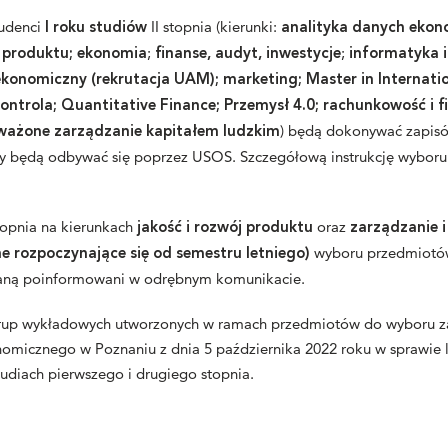
tudenci
II stopnia (kierunki:
I roku studiów
analityka danych ekon
;
;
a produktu; ekonomia
finanse, audyt, inwestycje
informatyka i
konomiczny (rekrutacja UAM);
marketing;
Master in Internati
kontrola;
Quantitative Finance;
Przemysł 4.0; rachunkowość i f
) będą dokonywać zapis
ważone zarządzanie kapitałem ludzkim
sy będą odbywać się poprzez USOS. Szczegółową instrukcję wybor
.
topnia na kierunkach
oraz
jakość i rozwój produktu
zarządzanie i 
wyboru przedmiotó
ne rozpoczynające się od semestru letniego)
taną poinformowani w odrębnym komunikacie.
 grup wykładowych utworzonych w ramach przedmiotów do wyboru 
omicznego w Poznaniu z dnia 5 października 2022 roku w sprawie l
tudiach pierwszego i drugiego stopnia.