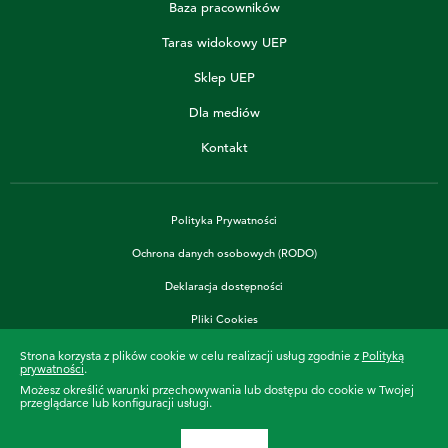
Baza pracowników
Taras widokowy UEP
Sklep UEP
Dla mediów
Kontakt
Polityka Prywatności
Ochrona danych osobowych (RODO)
Deklaracja dostępności
Pliki Cookies
Strona korzysta z plików cookie w celu realizacji usług zgodnie z
Polityką
prywatności
.
Możesz określić warunki przechowywania lub dostępu do cookie w Twojej
36 459
przeglądarce lub konfiguracji usługi.
Uczymy już od
dni
©2022 UEP. Wszelkie prawa zastrzeżone.